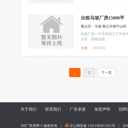
出租马坡厂房15000平
顺义区－马坡 顺义马坡牛山段
出租厂房一千平米到三千平米不
大车，价格合理，
出租
2018/7/4
1
2
下一页
关于我们
联系我们
广告承接
免责声明
招聘
360厂库房网 © 版权所有 |
京公网安备 11011402011021号
|
京I