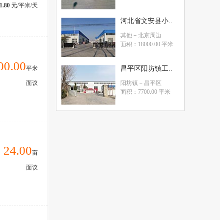
1.80
元/平米/天
河北省文安县小..
其他
－北京周边
面积：18000.00 平米
00.00
平米
昌平区阳坊镇工..
面议
阳坊镇
－昌平区
面积：7700.00 平米
24.00
亩
面议