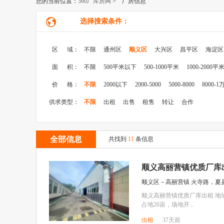
您的当前位置：
360厂库房网
> 厂房信息
选择搜索条件：
区 域：
不限
通州区
顺义区
大兴区
昌平区
海淀区
面 积：
不限
500平米以下
500-1000平米
1000-2000平
价 格：
不限
2000以下
2000-5000
5000-8000
8000-1
供求类型：
不限
出租
出售
租售
转让
合作
全部信息
共找到
11
条信息
顺义高丽营镇优质厂库
顺义区－高丽营镇 火寺路，夏
顺义高丽营镇优质厂库出租 
占地26亩，场地开...
出租
37天前