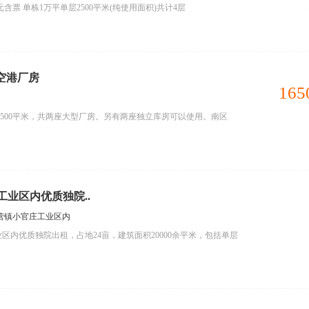
1.8元含票 单栋1万平单层2500平米(纯使用面积)共计4层
区空港厂房
165
，共两座大型厂房。另有两座独立库房可以使用。南区
业区内优质独院..
营镇小官庄工业区内
区内优质独院出租，占地24亩，建筑面积20000余平米，包括单层