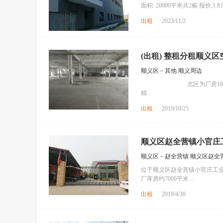
面积: 20000平米共2栋 报价;
出租
2023/11/2
(出租) 整租分租顺义
顺义区－其他 顺义周边
北区为厂房16500平米
精...
出租
2019/10/25
顺义区赵全营镇小官庄工
顺义区－赵全营镇 顺义区赵全
位于顺义区赵全营镇小官庄工业
厂库房约7000平米...
出租
2019/4/30