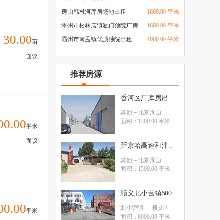
房山韩村河库房场地出租
1600.00 平米
涿州市松林店镇独门独院厂房..
1600.00 平米
30.00
霸州市南孟镇优质独院出租
4000.00 平米
亩
面议
推荐房源
香河区厂库房出..
其他
－北京周边
00.00
面积：1300.00 平米
平米
面议
距京哈高速和津..
其他
－北京周边
面积：1500.00 平米
顺义北小营镇500..
00.00
北小营镇
－顺义区
平米
面积：8000.00 平米