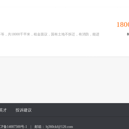
180
等，共18000千平米，租金面议，国有土地不拆迁，有消防，能进
8
英才
投诉建议
CP备14007500号-1
| 邮箱： bj360ckf@126.com