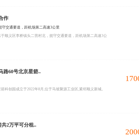
合作
扼守交通要道，距机场第二高速3公里
落于顺义区李桥镇头二营村北，扼守交通要道，距机场第二高速3公
路60号北京星箭..
170
科创园成立于2022年8月,位于马坡聚源工业区,紧邻顺义新城。
共2万平可分租..
200