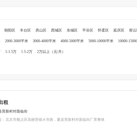
朝阳区
丰台区
房山区
西城区
东城区
平谷区
怀柔区
延庆区
密云
米
2000-3000平米
3000-4000平米
4000-5000平米
5000-10000平米
10000-150
万
1-1.5万
1.5-2万
2万以上（元/月）
出租
县营新村对面临街
地址：北京市顺义区高丽营镇火寺路，夏县营新村对面临街厂库整体