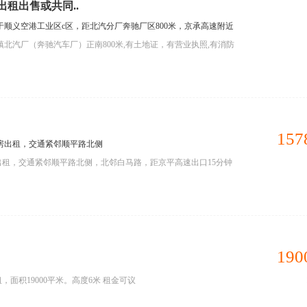
租出售或共同..
于顺义空港工业区c区，距北汽分厂奔驰厂区800米，京承高速附近
镇北汽厂（奔驰汽车厂）正南800米,有土地证，有营业执照,有消防
157
房出租，交通紧邻顺平路北侧
租，交通紧邻顺平路北侧，北邻白马路，距京平高速出口15分钟
190
面积19000平米。高度6米 租金可议