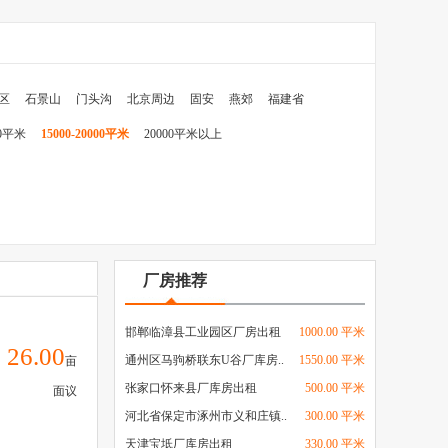
区
石景山
门头沟
北京周边
固安
燕郊
福建省
00平米
15000-20000平米
20000平米以上
厂房推荐
邯郸临漳县工业园区厂房出租
1000.00 平米
26.00
通州区马驹桥联东U谷厂库房..
1550.00 平米
亩
张家口怀来县厂库房出租
500.00 平米
面议
河北省保定市涿州市义和庄镇..
300.00 平米
天津宝坻厂库房出租
330.00 平米