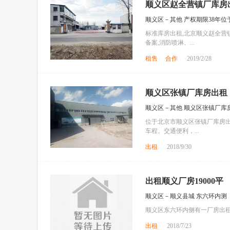
顺义区赵全营镇厂库房出
顺义区－其他 产权期限38年位
标准库房出租,北京顺义赵全营
备案,消防喷淋、...
租售
合作
2019/2/28
顺义区张镇厂库房出租
顺义区－其他 顺义区张镇厂库
位于北京市顺义区张镇厂库房出
车程。交通便利，...
出租
2018/9/30
出租顺义厂房19000平
顺义区－顺义县城 东六环内测
顺义区东六环内侧有一厂房出租，
出租
2018/7/23