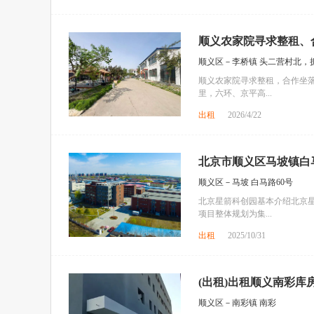
顺义农家院寻求整租、
顺义区－李桥镇 头二营村北，
顺义农家院寻求整租，合作坐
里，六环、京平高...
出租
2026/4/22
北京市顺义区马坡镇白马
顺义区－马坡 白马路60号
北京星箭科创园基本介绍北京星箭
项目整体规划为集...
出租
2025/10/31
(出租)出租顺义南彩库房
顺义区－南彩镇 南彩